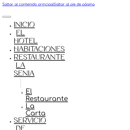
Saltar al contenido principal
Saltar al pie de página
Inicio
El
Hotel
Habitaciones
Restaurante
La
Senia
El
Restaurante
La
Carta
Servicio
de