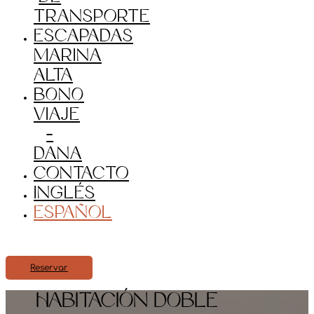
transporte
Escapadas
Marina
Alta
BONO
VIAJE
–
DANA
Contacto
Inglés
Español
Reservar
HABITACIÓN DOBLE