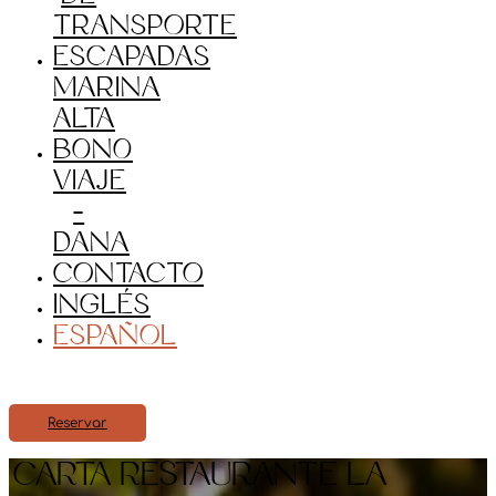
transporte
Escapadas
Marina
Alta
BONO
VIAJE
–
DANA
Contacto
Inglés
Español
Reservar
CARTA RESTAURANTE LA