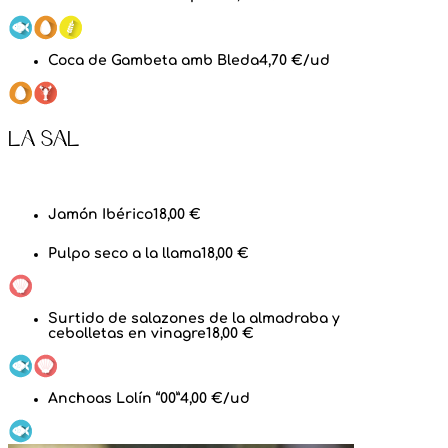
Coca de Gambeta amb Bleda
4,70 €/ud
La Sal
Jamón Ibérico
18,00 €
Pulpo seco a la llama
18,00 €
Surtido de salazones de la almadraba y
cebolletas en vinagre
18,00 €
Anchoas Lolín “00”
4,00 €/ud