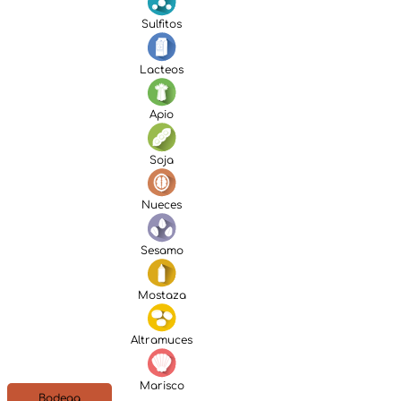
Sulfitos
Lacteos
Apio
Soja
Nueces
Sesamo
Mostaza
Altramuces
Marisco
Bodega