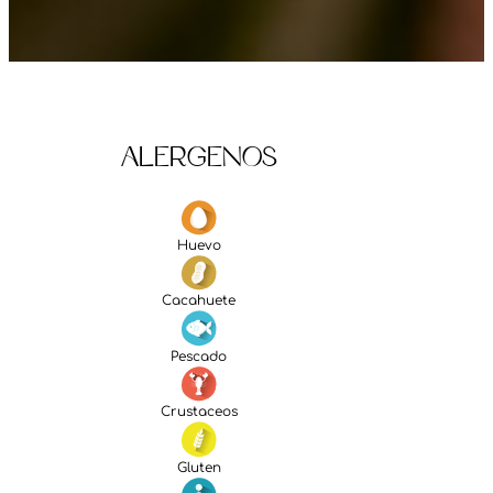
Alergenos
Huevo
Cacahuete
Pescado
Crustaceos
Gluten