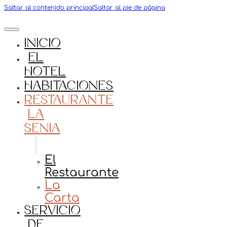
Saltar al contenido principal
Saltar al pie de página
Inicio
El
Hotel
Habitaciones
Restaurante
La
Senia
El
Restaurante
La
Carta
Servicio
de