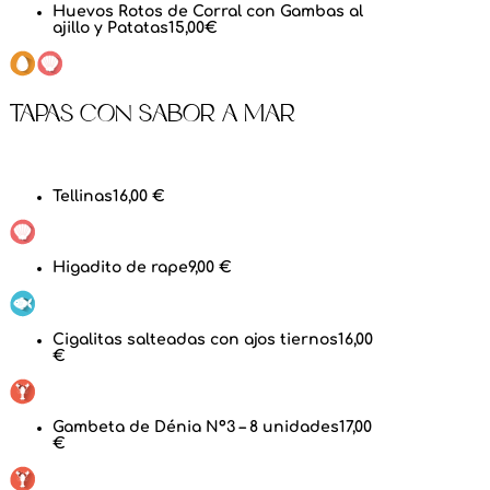
Huevos Rotos de Corral con Gambas al
ajillo y Patatas
15,00€
Tapas con Sabor a Mar
Tellinas
16,00 €
Higadito de rape
9,00 €
Cigalitas salteadas con ajos tiernos
16,00
€
Gambeta de Dénia Nº3 – 8 unidades
17,00
€