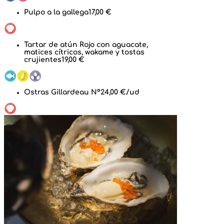
Pulpo a la gallega
17,00 €
Tartar de atún Rojo con aguacate,
matices cítricos, wakame y tostas
crujientes
19,00 €
Ostras Gillardeau Nº2
4,00 €/ud